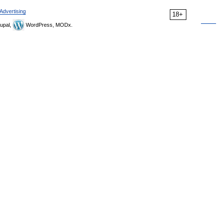
Advertising
18+
upal,
WordPress, MODx.