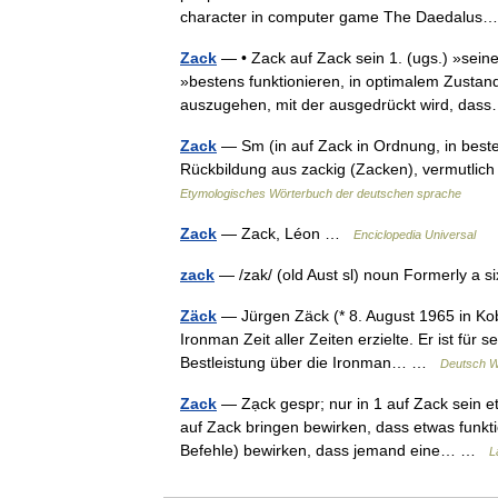
character in computer game The Daedalu
Zack
— • Zack auf Zack sein 1. (ugs.) »sein
»bestens funktionieren, in optimalem Zustand
auszugehen, mit der ausgedrückt wird, d
Zack
— Sm (in auf Zack in Ordnung, in bestem
Rückbildung aus zackig (Zacken), vermutlic
Etymologisches Wörterbuch der deutschen sprache
Zack
— Zack, Léon …
Enciclopedia Universal
zack
— /zak/ (old Aust sl) noun Formerly a 
Zäck
— Jürgen Zäck (* 8. August 1965 in Kobl
Ironman Zeit aller Zeiten erzielte. Er ist fü
Bestleistung über die Ironman… …
Deutsch W
Zack
— Zạck gespr; nur in 1 auf Zack sein 
auf Zack bringen bewirken, dass etwas funkt
Befehle) bewirken, dass jemand eine… …
L