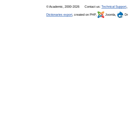
© Academic, 2000-2026
Contact us:
Technical Support
,
Dictionaries export
, created on PHP,
Joomla,
Dr