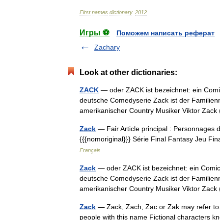
First
names
dictionary
.
2012
.
Игры ⚽
Поможем написать реферат
Zachary
Look at other dictionaries:
ZACK
— oder ZACK ist bezeichnet: ein Comi
deutsche Comedyserie Zack ist der Familie
amerikanischer Country Musiker Viktor Za
Zack
— Fair Article principal : Personnages d
{{{nomoriginal}}} Série Final Fantasy Jeu Fi
Français
Zack
— oder ZACK ist bezeichnet: ein Comic
deutsche Comedyserie Zack ist der Familie
amerikanischer Country Musiker Viktor Za
Zack
— Zack, Zach, Zac or Zak may refer to
people with this name Fictional characters kn