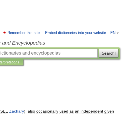
Remember this site
Embed dictionaries into your website
EN
s and Encyclopedias
Search!
terpretations
(
SEE
Zachary
),
also
occasionally
used
as
an
independent
given