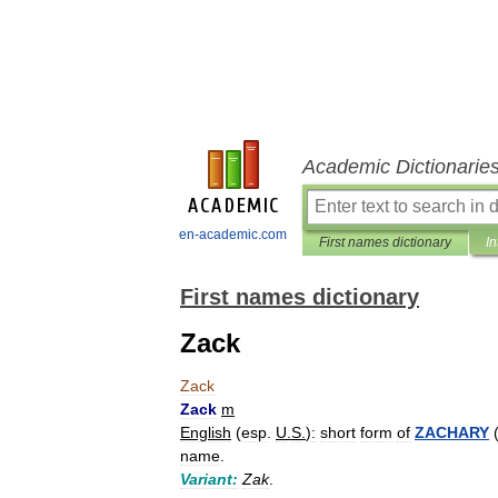
Academic Dictionarie
en-academic.com
First names dictionary
In
First names dictionary
Zack
Zack
Zack
m
English
(
esp
.
U
.
S
.
)
:
short
form
of
ZACHARY
name
.
Variant:
Zak
.