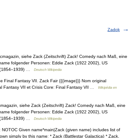
Zadok
cmagazin, siehe Zack (Zeitschrift) Zack! Comedy nach Maß, eine
nname folgender Personen: Eddie Zack (1922 2002), US
ck (1854–1939) …
Deutsch Wikipedia
e Final Fantasy VII. Zack Fair {{{image}}} Nom original
nal Fantasy VII et Crisis Core: Final Fantasy VII …
Wikipédia en
magazin, siehe Zack (Zeitschrift) Zack! Comedy nach Maß, eine
nname folgender Personen: Eddie Zack (1922 2002), US
ck (1854–1939) …
Deutsch Wikipedia
: NOTOC Given name*main|Zack (given name) includes list of
own simply by this name: * Zack (Battlestar Galactica) * Zack,