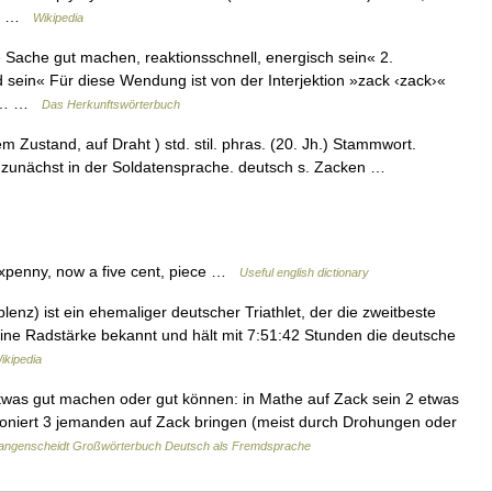
s… …
Wikipedia
e Sache gut machen, reaktionsschnell, energisch sein« 2.
 sein« Für diese Wendung ist von der Interjektion »zack ‹zack›«
ass… …
Das Herkunftswörterbuch
 Zustand, auf Draht ) std. stil. phras. (20. Jh.) Stammwort.
h zunächst in der Soldatensprache. deutsch s. Zacken …
sixpenny, now a five cent, piece …
Useful english dictionary
enz) ist ein ehemaliger deutscher Triathlet, der die zweitbeste
r seine Radstärke bekannt und hält mit 7:51:42 Stunden die deutsche
ikipedia
etwas gut machen oder gut können: in Mathe auf Zack sein 2 etwas
ioniert 3 jemanden auf Zack bringen (meist durch Drohungen oder
angenscheidt Großwörterbuch Deutsch als Fremdsprache